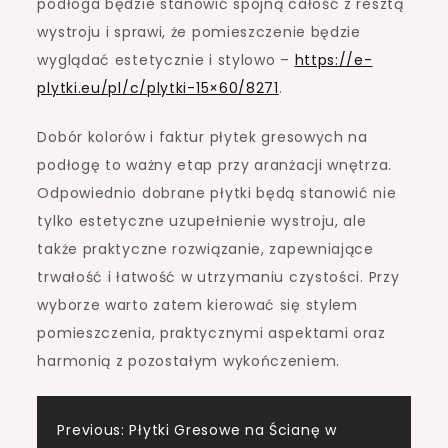
podłoga będzie stanowić spójną całość z resztą
wystroju i sprawi, że pomieszczenie będzie
wyglądać estetycznie i stylowo –
https://e-
plytki.eu/pl/c/plytki-15×60/8271
.
Dobór kolorów i faktur płytek gresowych na
podłogę to ważny etap przy aranżacji wnętrza.
Odpowiednio dobrane płytki będą stanowić nie
tylko estetyczne uzupełnienie wystroju, ale
także praktyczne rozwiązanie, zapewniające
trwałość i łatwość w utrzymaniu czystości. Przy
wyborze warto zatem kierować się stylem
pomieszczenia, praktycznymi aspektami oraz
harmonią z pozostałym wykończeniem.
Post
Previous:
Płytki Gresowe na Ścianę w