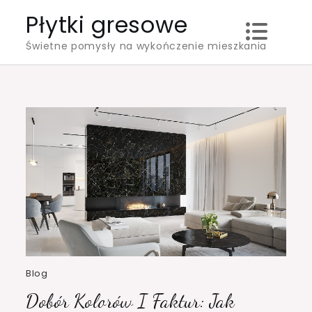
Skip
Płytki gresowe
to
Świetne pomysły na wykończenie mieszkania
content
Blog
Dobór Kolorów I Faktur: Jak