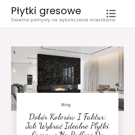
Skip
Płytki gresowe
to
Świetne pomysły na wykończenie mieszkania
content
Blog
Dobór Kolorów I Faktur:
Jak Wybrać Idealne Płytki
Gresowe Na Podłogę Do